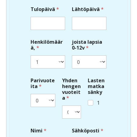
Tulopäivä
*
Lähtöpäivä
*
Henkilömäär
joista lapsia
ä,
*
0-12v
*
Parivuote
Yhden
Lasten
ita
*
hengen
matka
vuoteit
sänky
a
*
1
Nimi
*
Sähköposti
*