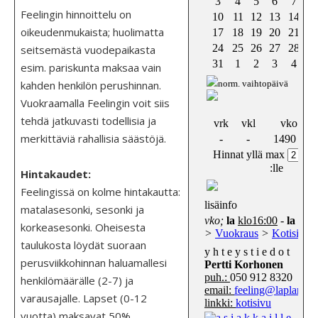
Feelingin hinnoittelu on
oikeudenmukaista; huolimatta
seitsemästä vuodepaikasta
esim. pariskunta maksaa vain
kahden henkilön perushinnan.
Vuokraamalla Feelingin voit siis
tehdä jatkuvasti todellisia ja
merkittäviä rahallisia säästöjä.
Hintakaudet:
Feelingissä on kolme hintakautta:
matalasesonki, sesonki ja
korkeasesonki. Oheisesta
taulukosta löydät suoraan
perusviikkohinnan haluamallesi
henkilömäärälle (2-7) ja
varausajalle. Lapset (0-12
vuotta) maksavat 50%