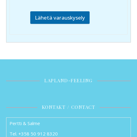
Lähetä varauskysely
LAPLAND-FEELING
KONTAKT / CONTACT
Pertti & Salme
Tel. +358 50 912 8320