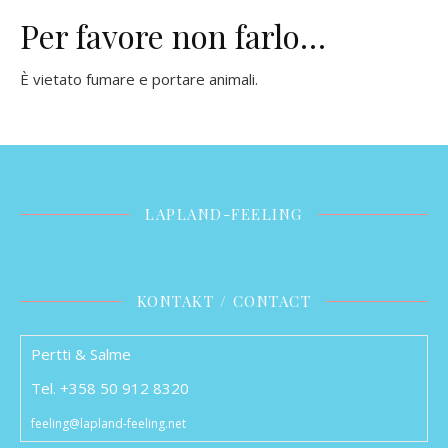
Per favore non farlo…
È vietato fumare e portare animali.
LAPLAND-FEELING
KONTAKT / CONTACT
Pertti & Salme
Tel. +358 50 912 8320
feeling@lapland-feeling.net