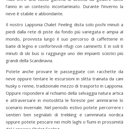
l’anno in un contesto incontaminato. Durante l’inverno la
neve è stabile e abbondante.
Il nostro Lapponia Chalet Feeling dista solo pochi minuti a
piedi dalla rete di piste da fondo più variegata e ampia al
mondo, provvista lungo il suo percorso di caffetterie in
baite di legno e confortevoli rifugi con caminetti. E in soli 6
minuti di ski bus si raggiunge uno dei impianti sciistici più
grandi della Scandinavia.
Potete anche provare le passeggiate con racchette da
neve oppure tentare le escursioni in slitta trainata da cani
husky o renne, tradizionale mezzo di trasporto in Lapponia.
Oppure rispondere al richiamo della selvaggia natura artica
e attraversare in motoslitta le foreste per ammirarne lo
scenario invernale. Nel periodo estivo potete percorrere i
sentieri ben segnalati di trekking e camminata nordica
oppure potete pescare nei molti laghi o fiumi in prossimità
del Lapponia Chalet Feeling.