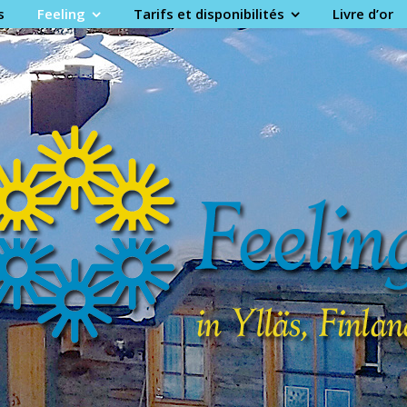
English
Suomi
Deutsch
Italiano
Francais
s
Feeling
Tarifs et disponibilités
Livre d’or