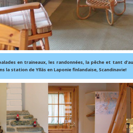
 balades en traineaux, les randonnées, la pêche et tant d’a
s la station de Ylläs en Laponie finlandaise, Scandinavie!