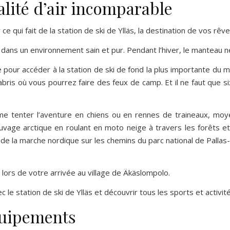
lité d’air incomparable
 qui fait de la station de ski de Ylläs, la destination de vos rêv
e dans un environnement sain et pur. Pendant l’hiver, le manteau ne
e pour accéder à la station de ski de fond la plus importante du
bris où vous pourrez faire des feux de camp. Et il ne faut que s
e tenter l’aventure en chiens ou en rennes de traineaux, moy
vage arctique en roulant en moto neige à travers les forêts et 
e la marche nordique sur les chemins du parc national de Pallas
 lors de votre arrivée au village de Äkäslompolo.
c le station de ski de Ylläs et découvrir tous les sports et activ
équipements