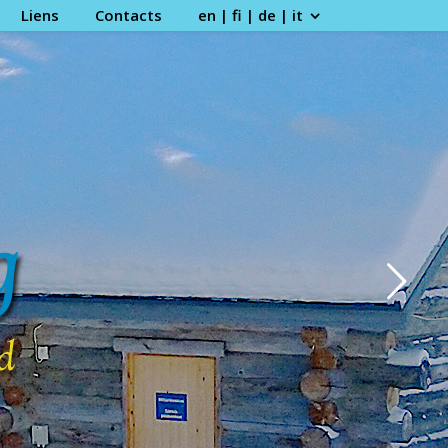
Liens
Contacts
en | fi | de | it